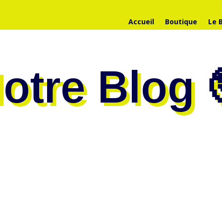
Accueil
Boutique
Le 
otre Blog 
 savoir sur le surf avec PointSurf (sans jamais oser le demander)
ui ! Avec notre prof Hugo, chaque débutant est pris en charge av