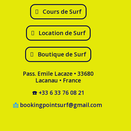
Cours de Surf
Location de Surf
Boutique de Surf
Pass. Emile Lacaze • 33680
Lacanau • France
☎️
+33 6 33 76 08 21
📩
bookingpointsurf@gmail.com