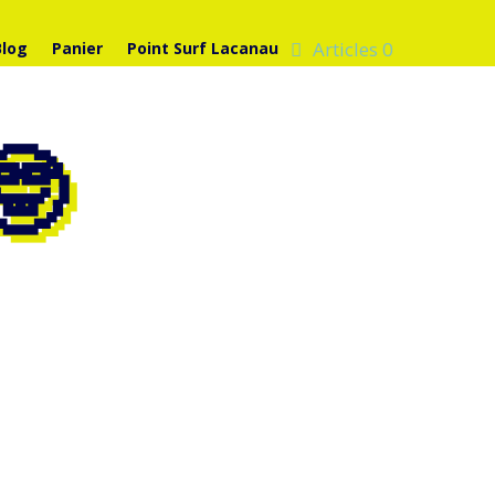
Articles 0
Blog
Panier
Point Surf Lacanau
🤓
 ! 1. Je suis débutant(e) en surf, vais-je
ec soin et...