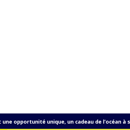
ntournable en France, connue pour ses plages, ses vagues, et s
nt ce petit coin de Gironde est-il devenu un lieu emblématiqu
une opportunité unique, un cadeau de l’océan à sa