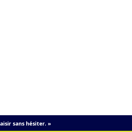
on ambiance surf qui attire chaque
e pour les surfeurs ? Dans cet...
isir sans hésiter. »