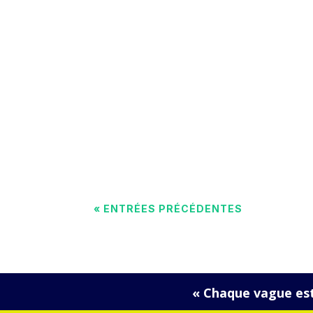
Lacanau est une destination de surf inco
année de nombreux passionnés. Mais comme
« ENTRÉES PRÉCÉDENTES
« Chaque vague est 