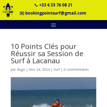
📞
+33 6 33 76 08 21
✉️
bookingpointsurf@gmail.com
10 Points Clés pour
Réussir sa Session de
Surf à Lacanau
par
Hugo
|
Nov 24, 2024
|
Surf
|
0 commentaires