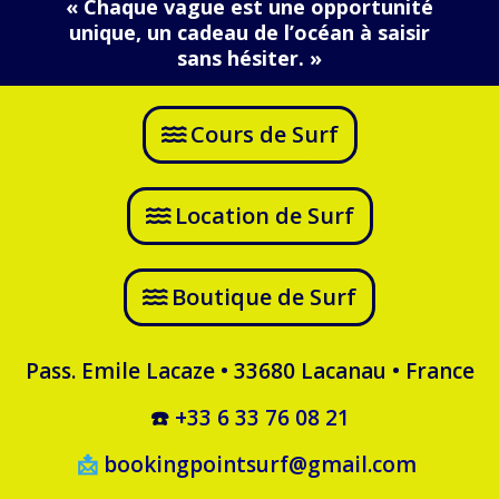
« Chaque vague est une opportunité
unique, un cadeau de l’océan à saisir
sans hésiter. »
Cours de Surf
Location de Surf
Boutique de Surf
Pass. Emile Lacaze • 33680 Lacanau • France
☎️
+33 6 33 76 08 21
📩
bookingpointsurf@gmail.com