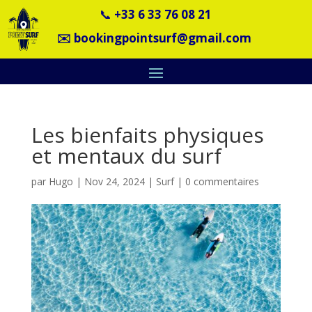
📞
+33 6 33 76 08 21
✉️
bookingpointsurf@gmail.com
Les bienfaits physiques
et mentaux du surf
par
Hugo
|
Nov 24, 2024
|
Surf
|
0 commentaires