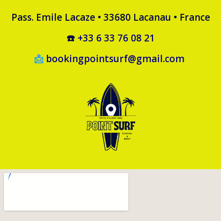
Pass. Emile Lacaze • 33680 Lacanau • France
☎️
+33 6 33 76 08 21
📩
bookingpointsurf@gmail.com